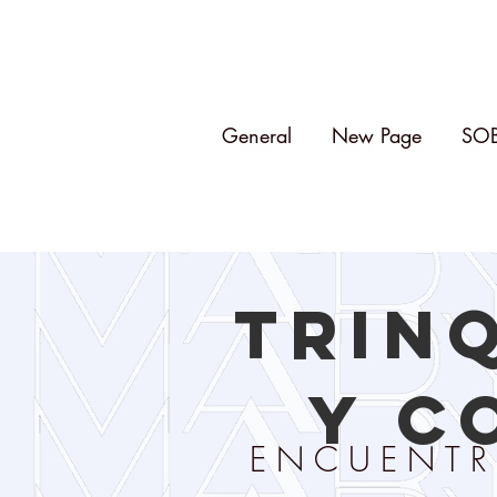
General
New Page
SO
TRIN
Y C
ENCUENTR