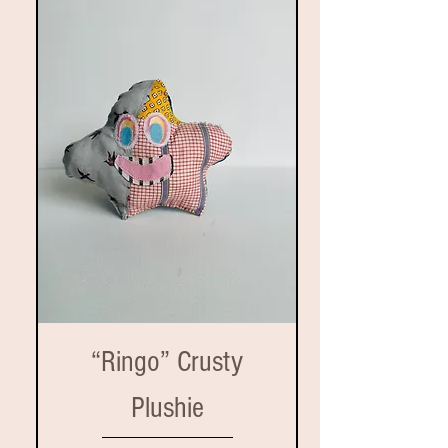
“Ringo” Crusty
Plushie