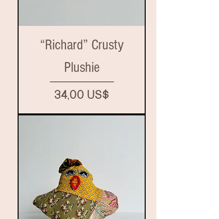
“Richard” Crusty
Plushie
Precio
34,00 US$