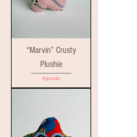
“Marvin” Crusty
Plushie
Agotado