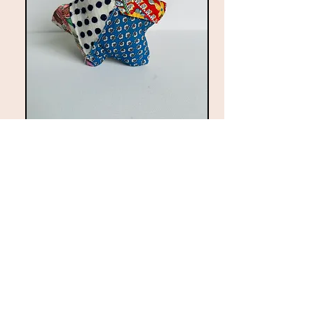
“Luther” Crusty
Plushie
Precio
34,00 US$