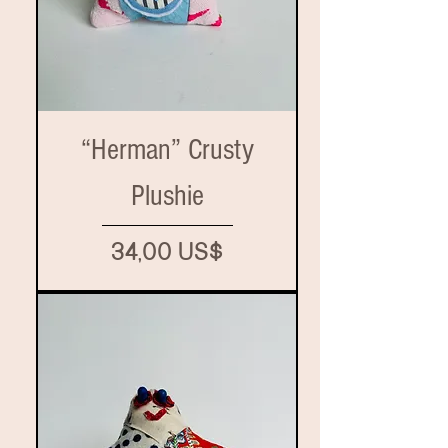
“Herman” Crusty
Plushie
Precio
34,00 US$