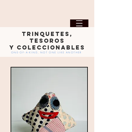
TRINQUETES,
TESOROS
Y COLECCIONABLES
ONE-OF-A-KIND, NOT ONE LIKE ANOTHER