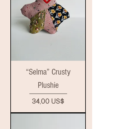
“Selma” Crusty
Plushie
Precio
34,00 US$