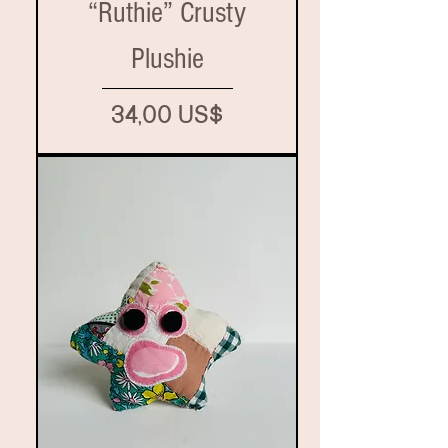
“Ruthie” Crusty
Plushie
Precio
34,00 US$